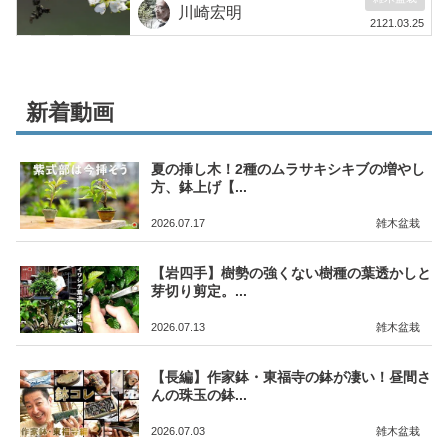
川崎宏明
2121.03.25
新着動画
夏の挿し木！2種のムラサキシキブの増やし
方、鉢上げ【...
2026.07.17
雑木盆栽
【岩四手】樹勢の強くない樹種の葉透かしと
芽切り剪定。...
2026.07.13
雑木盆栽
【長編】作家鉢・東福寺の鉢が凄い！昼間さ
んの珠玉の鉢...
2026.07.03
雑木盆栽