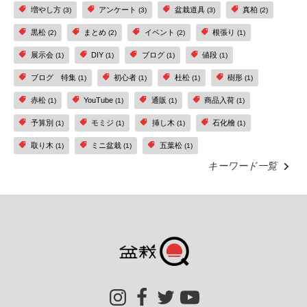
増やし方
アンケート
盆栽道具
真柏
(3)
(3)
(3)
(2)
黒松
まとめ
イベント
根張り
(2)
(2)
(2)
(1)
展示会
DIY
ブログ
値段
(1)
(1)
(1)
(1)
ブログ 特集
初心者
杜松
樹形
(1)
(1)
(1)
(1)
赤松
YouTube
通販
商品入荷
(1)
(1)
(1)
(1)
予算別
モミジ
挿し木
石化檜
(1)
(1)
(1)
(1)
取り木
ミニ盆栽
五葉松
(1)
(1)
(1)
キーワード一覧