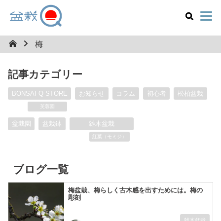
梅
記事カテゴリー
BONSAI Q STORE
お知らせ
コラム
初心者
松柏盆栽
芙蓉園
盆栽園
盆栽鉢
雑木盆栽
紅葉（モミジ）
ブログ一覧
梅盆栽、梅らしく古木感を出すためには。梅の
彫刻
雑木盆栽