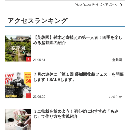
YouTubeチャンネルへ
アクセスランキング
【芙蓉園】雑木と寄植えの第一人者！四季を楽し
める盆栽園の紹介
1
21.05.31
盆栽園
７月の連休に「第１回 藤樹園盆栽フェス」を開催
します！SALEします。
2
21.06.29
お知らせ
ミニ盆栽を始めよう！初心者におすすめ「もみ
じ」で作り方を実践紹介