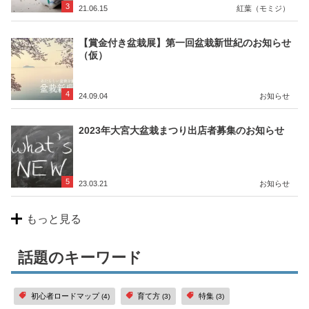
3
21.06.15
紅葉（モミジ）
【賞金付き盆栽展】第一回盆栽新世紀のお知らせ
（仮）
4
24.09.04
お知らせ
2023年大宮大盆栽まつり出店者募集のお知らせ
5
23.03.21
お知らせ
もっと見る
話題のキーワード
初心者ロードマップ
育て方
特集
(4)
(3)
(3)