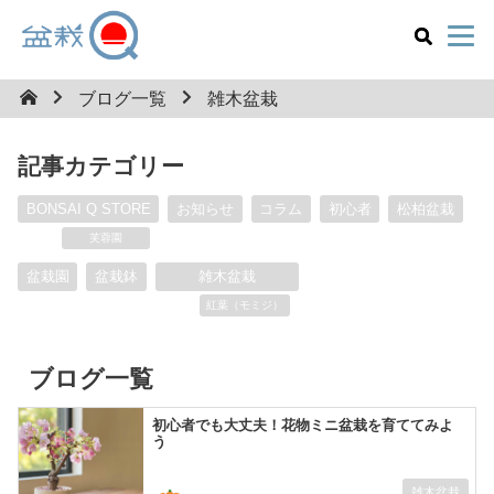
ブログ一覧
雑木盆栽
記事カテゴリー
BONSAI Q STORE
お知らせ
コラム
初心者
松柏盆栽
芙蓉園
盆栽園
盆栽鉢
雑木盆栽
紅葉（モミジ）
ブログ一覧
初心者でも大丈夫！花物ミニ盆栽を育ててみよ
う
雑木盆栽