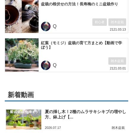
盆栽の根伏せの方法！長寿梅のミニ盆栽作り
初心者
雑木盆栽
Q
2121.03.13
紅葉（モミジ）盆栽の育て方まとめ【動画で学
ぼう】
雑木盆栽
Q
2121.03.01
新着動画
夏の挿し木！2種のムラサキシキブの増やし
方、鉢上げ【...
2026.07.17
雑木盆栽