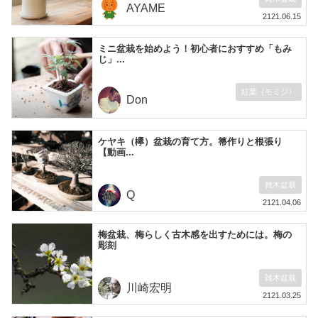
AYAME
2121.06.15
ミニ盆栽を始めよう！初心者におすすめ「もみ
じ」...
紅葉（モミジ）
Don
ケヤキ（欅）盆栽の育て方。箒作りと根張り
【動画...
雑木盆栽
Q
2121.04.06
梅盆栽、梅らしく古木感を出すためには。梅の
彫刻
雑木盆栽
川崎宏明
2121.03.25