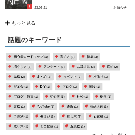
5
23.03.21
お知らせ
もっと見る
話題のキーワード
初心者ロードマップ
育て方
特集
(4)
(3)
(3)
増やし方
アンケート
盆栽道具
真柏
(3)
(3)
(3)
(2)
黒松
まとめ
イベント
根張り
(2)
(2)
(2)
(1)
展示会
DIY
ブログ
値段
(1)
(1)
(1)
(1)
ブログ 特集
初心者
杜松
樹形
(1)
(1)
(1)
(1)
赤松
YouTube
通販
商品入荷
(1)
(1)
(1)
(1)
予算別
モミジ
挿し木
石化檜
(1)
(1)
(1)
(1)
取り木
ミニ盆栽
五葉松
(1)
(1)
(1)