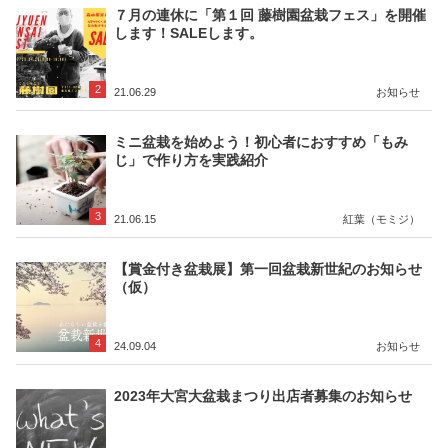
７月の連休に「第１回 藤樹園盆栽フェス」を開催
します！SALEします。
2
21.06.29
お知らせ
ミニ盆栽を始めよう！初心者におすすめ「もみ
じ」で作り方を実践紹介
3
21.06.15
紅葉（モミジ）
【賞金付き盆栽展】第一回盆栽新世紀のお知らせ
（仮）
4
24.09.04
お知らせ
2023年大宮大盆栽まつり出店者募集のお知らせ