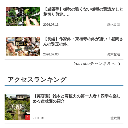
【岩四手】樹勢の強くない樹種の葉透かしと
芽切り剪定。...
2026.07.13
雑木盆栽
【長編】作家鉢・東福寺の鉢が凄い！昼間さ
んの珠玉の鉢...
2026.07.03
雑木盆栽
YouTubeチャンネルへ
アクセスランキング
【芙蓉園】雑木と寄植えの第一人者！四季を楽し
める盆栽園の紹介
1
21.05.31
盆栽園