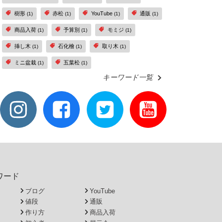
樹形
赤松
YouTube
通販
(1)
(1)
(1)
(1)
商品入荷
予算別
モミジ
(1)
(1)
(1)
挿し木
石化檜
取り木
(1)
(1)
(1)
ミニ盆栽
五葉松
(1)
(1)
キーワード一覧
ワード
ブログ
YouTube
値段
通販
作り方
商品入荷