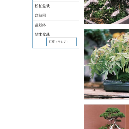
松柏盆栽
盆栽園
盆栽鉢
雑木盆栽
紅葉（モミジ）