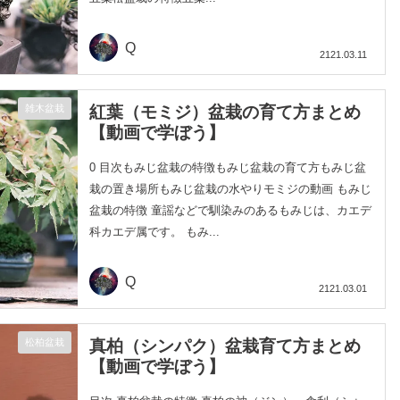
Q
2121.03.11
紅葉（モミジ）盆栽の育て方まとめ
雑木盆栽
【動画で学ぼう】
0 目次もみじ盆栽の特徴もみじ盆栽の育て方もみじ盆
栽の置き場所もみじ盆栽の水やりモミジの動画 もみじ
盆栽の特徴 童謡などで馴染みのあるもみじは、カエデ
科カエデ属です。 もみ...
Q
2121.03.01
真柏（シンパク）盆栽育て方まとめ
松柏盆栽
【動画で学ぼう】