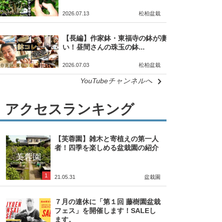
2026.07.13
松柏盆栽
【長編】作家鉢・東福寺の鉢が凄
い！昼間さんの珠玉の鉢...
2026.07.03
松柏盆栽
YouTubeチャンネルへ
アクセスランキング
【芙蓉園】雑木と寄植えの第一人
者！四季を楽しめる盆栽園の紹介
1
21.05.31
盆栽園
７月の連休に「第１回 藤樹園盆栽
フェス」を開催します！SALEし
ます。