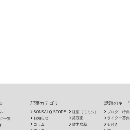
ュー
記事カテゴリー
話題のキー
ム
BONSAI Q STORE
紅葉（モミジ）
ブログ 特集
お知らせ
芙蓉園
ライター募集
グ一覧
コラム
雑木盆栽
石付き
P