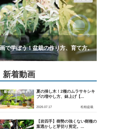
画で学ぼう！盆栽の作り方、育て方。
新着動画
夏の挿し木！2種のムラサキシキ
ブの増やし方、鉢上げ【...
2026.07.17
松柏盆栽
【岩四手】樹勢の強くない樹種の
葉透かしと芽切り剪定。...