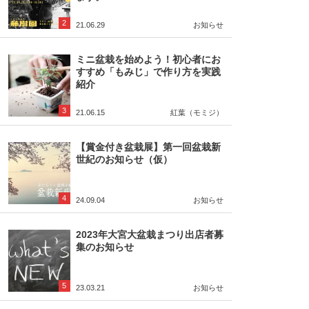
2
21.06.29
お知らせ
ミニ盆栽を始めよう！初心者にお
すすめ「もみじ」で作り方を実践
紹介
3
21.06.15
紅葉（モミジ）
【賞金付き盆栽展】第一回盆栽新
世紀のお知らせ（仮）
4
24.09.04
お知らせ
2023年大宮大盆栽まつり出店者募
集のお知らせ
5
23.03.21
お知らせ