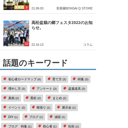
9
21.09.03
芙蓉園
BONSAI Q STORE
高松盆栽の郷フェスタ2022のお知
らせ。
10
22.10.13
コラム
話題のキーワード
初心者ロードマップ
育て方
特集
(4)
(3)
(3)
増やし方
アンケート
盆栽道具
(3)
(3)
(3)
真柏
黒松
まとめ
(2)
(2)
(2)
イベント
根張り
展示会
(2)
(1)
(1)
DIY
ブログ
値段
(1)
(1)
(1)
ブログ 特集
初心者
杜松
(1)
(1)
(1)