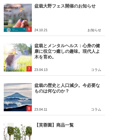
盆栽大野フェス開催のお知らせ
6
24.10.21
お知らせ
盆栽とメンタルヘルス：心身の健
康に役立つ癒しの趣味。現代人よ
木を育め。
7
23.04.13
コラム
盆栽の歴史と人口減少。今必要な
ものは何なのか？
8
23.04.11
コラム
【芙蓉園】商品一覧