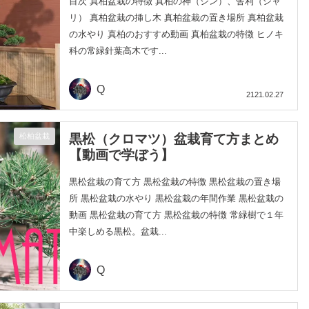
目次 真柏盆栽の特徴 真柏の神（ジン）、舎利（シャ
リ） 真柏盆栽の挿し木 真柏盆栽の置き場所 真柏盆栽
の水やり 真柏のおすすめ動画 真柏盆栽の特徴 ヒノキ
科の常緑針葉高木です...
Q
2121.02.27
黒松（クロマツ）盆栽育て方まとめ
松柏盆栽
【動画で学ぼう】
黒松盆栽の育て方 黒松盆栽の特徴 黒松盆栽の置き場
所 黒松盆栽の水やり 黒松盆栽の年間作業 黒松盆栽の
動画 黒松盆栽の育て方 黒松盆栽の特徴 常緑樹で１年
中楽しめる黒松。盆栽...
Q