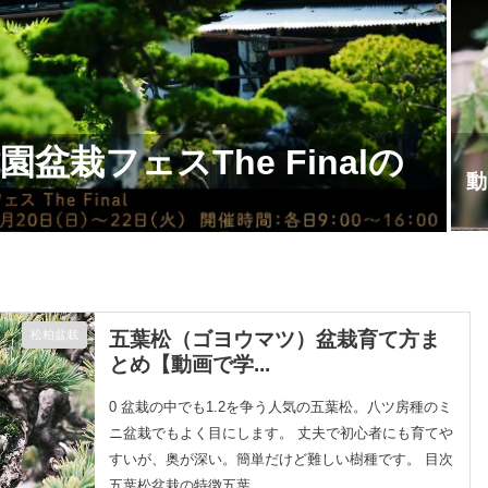
園盆栽フェスThe Finalの
動
五葉松（ゴヨウマツ）盆栽育て方ま
松柏盆栽
とめ【動画で学...
0 盆栽の中でも1.2を争う人気の五葉松。八ツ房種のミ
ニ盆栽でもよく目にします。 丈夫で初心者にも育てや
すいが、奥が深い。簡単だけど難しい樹種です。 目次
五葉松盆栽の特徴五葉...