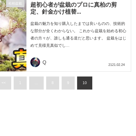
超初心者が盆栽のプロに真柏の剪
松柏盆栽
定、針金かけ植替...
盆栽の魅力を知り購入したまでは良いものの、技術的
な部分が全くわからない。 これから盆栽を始める初心
者の方々が、誰しも通る道だと思います。 盆栽をはじ
めて見様見真似でし...
Q
2121.02.24
<<
1
…
8
9
10